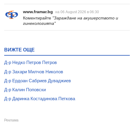
www.framar.bg
на 06 August 2026 в 06:30
Коментирайте
"Зараждане на акушерството и
гинекологията"
ВИЖТЕ ОЩЕ
Д-р Недко Петров Петров
Д-р Захари Милчов Николов
Д-р Ердоан Сабриев Дуваджиев
Д-р Калин Поповски
Д-р Даринка Костадинова Петкова