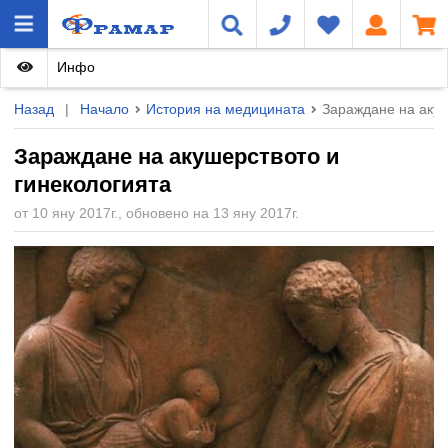
Инфо
Назад
|
Начало
История на медицината
Зараждане на акуш
Зараждане на акушерството и
гинекологията
от 10 яну 2017г., обновено на 13 яну 2017г.