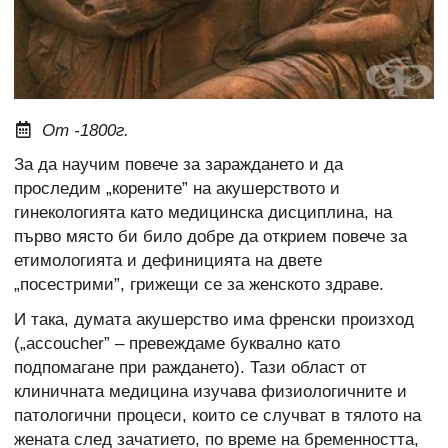
От -1800г.
За да научим повече за зараждането и да
проследим „корените” на акушерството и
гинекологията като медицинска дисциплина, на
първо място би било добре да открием повече за
етимологията и дефиницията на двете
„посестрими”, грижещи се за женското здраве.
И така, думата акушерство има френски произход
(„accoucher” – превеждаме буквално като
подпомагане при раждането). Тази област от
клиничната медицина изучава физиологичните и
патологични процеси, които се случват в тялото на
жената след зачатието, по време на бременността,