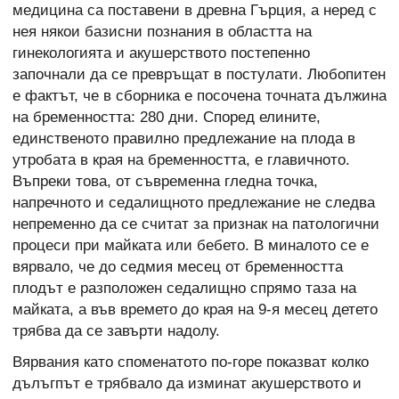
медицина са поставени в древна Гърция, а неред с
нея някои базисни познания в областта на
гинекологията и акушерството постепенно
започнали да се превръщат в постулати. Любопитен
е фактът, че в сборника е посочена точната дължина
на бременността: 280 дни. Според елините,
единственото правилно предлежание на плода в
утробата в края на бременността, е главичното.
Въпреки това, от съвременна гледна точка,
напречното и седалищното предлежание не следва
непременно да се считат за признак на патологични
процеси при майката или бебето. В миналото се е
вярвало, че до седмия месец от бременността
плодът е разположен седалищно спрямо таза на
майката, а във времето до края на 9-я месец детето
трябва да се завърти надолу.
Вярвания като споменатото по-горе показват колко
дълъгпът е трябвало да изминат акушерството и