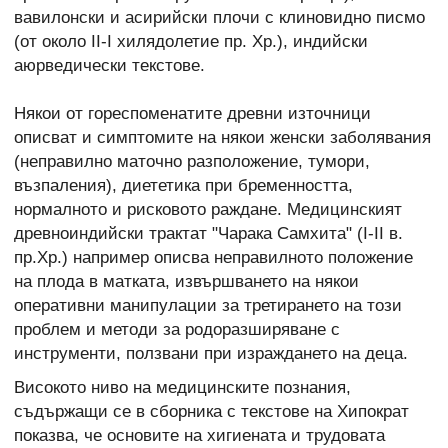
вавилонски и асирийски плочи с клиновидно писмо
(от около II-I хилядолетие пр. Хр.), индийски
аюрведически текстове.
Някои от гореспоменатите древни източници
описват и симптомите на някои женски заболявания
(неправилно маточно разположение, тумори,
възпаления), диететика при бременността,
нормалното и рисковото раждане. Медицинският
древноиндийски трактат "Чарака Самхита" (I-II в.
пр.Хр.) например описва неправилното положение
на плода в матката, извършването на някои
оперативни манипулации за третирането на този
проблем и методи за родоразширяване с
инструменти, ползвани при израждането на деца.
Високото ниво на медицинските познания,
съдържащи се в сборника с текстове на Хипократ
показва, че основите на хигиената и трудовата