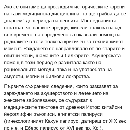
Ако се опитаме да проследим историческите корени
на тази медицинска дисциплина, то ще трябва да се
„върнем” до периода на неолита. Изследванията
показват, че нашите предци, живели толкова назад
във времето, са определено са оказвали помощ на
родилките в този толкова критичен за техния живот
момент. Раждането се направлявало от по-старите и
опитни жени, шаманите и билкарите. Акушерската
помощ в този период е разчитала както на
рационалните методи, така и на употребата на
амулети, магии и билкови лекарства.
Първите съхранени сведения, които разказват за
зараждането на акушерството и лечението на
женските заболявания, се съдържат в
медицинските текстове от древния Изток: китайски
йероглифни ръкописи, египетски папируси
(гинекологичният Кахун папирус, датиращ от XIX век
пр.н.е. и Еберс папирус от XVI век пр. Хр.),