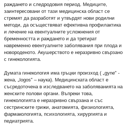
раждането и следродовия период. Медиците,
заинтересовани от тази медицинска област се
стремят да разработят и утвърдят нови родилни
методи, да осъществяват ефективна профилактика
и лечение на евентуалните усложнения от
бременността и раждането и да третират
навременно евентуалните заболявания при плода и
новороденото. Акушерството е неразривно свързано
с гинекологията.
Думата гинекология има гръцки произход ( „gyne” -
жена, „logos” – наука). Медицинската област е
съсредоточена в изследването на заболяванията на
женските полови органи. Въпреки това,
гинекологията е неразривно свързана и със
сестринските грижи, анатомията, физиологията,
фармакологията, психологията, хирургията и
педиатрията.