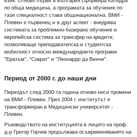
език. Отново първи в България сформира Катедра
по обща медицина, а програмата за обучение по
тази специалност става общонационална. ВМИ -
Плевен е първенец и в друг аспект - внедрява
системата за проблемно-базирано обучение и
европейска система за трансфер на кредити,
позволяващи преподавателска и студентска
мобилност относно международните програми
"Еразъм", "Сократ" и "Леонардо да Винчи".
Период от 2000 г. до наши дни
Периодът след 2000-та година отново носи промени
на ВМИ - Плевен. През 2004 г. институтът е
трансформиран в Медицински университет -
Плевен.
Ръководството на институцията в лицето на проф.
д-р Григор Горчев продължава осъвременяването на