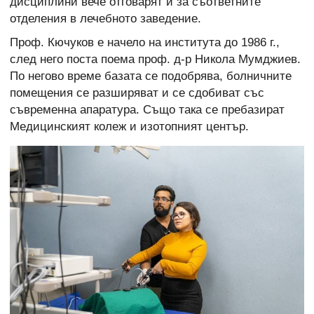
дисциплини вече отговарят и за съответните
отделения в лечебното заведение.
Проф. Кючуков е начело на института до 1986 г.,
след него поста поема проф. д-р Никола Мумджиев.
По негово време базата се подобрява, болничните
помещения се разширяват и се сдобиват със
съвременна апаратура. Също така се пребазират
Медицинският колеж и изотопният център.