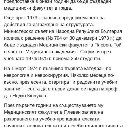
предпоставка в онези години да бъде създаден
медицински факултет в града.
Още през 1973 г. започва предприемането на
действия за изграждане на структурата.
Министерски съвет на Народна Република България
излиза с решение (№ 794 от 30 декември 1973 г.) да
бъде създаден Медицински факултет в Плевен. Той
е част от Медицинска академия - София и през
учебната 1974/1975 г. приема 250 студенти.
На 1 март 1974 г. възниква първата катедра - по
неврология и неврохирургия. Няколко месеца по-
късно, през есента, стартират и редовните учебни
занятия. Честта да е първи декан се пада на проф.
д-р Недко Кючуков.
През първите години на съществуването му
Медицинският факултет в Плевен залага на
развиването на учебно-преподавателската,
научноизследователската и лечебно-диагностичната