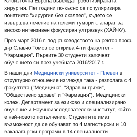
Югоизточна Европа въвеждат роботизираната
хирургия. Пет години по-късно се популяризира
понятието "хирургия без скалпел", където се
извършва лечение на големи тумори с апарат за
високо интензивен фокусиран ултразвук (ХАЙФУ).
През март 2016 г. под ръководството на ректор проф.
д-р Славчо Томов се открива 4-ти факултет -
"Фармация". Първите 30 студенти започват
обучението си през учебната 2016/2017 г.
В наши дни
Медицински университет - Плевен
в
структурно отношение изглежда така - разполага с 4
факултета ("Медицина", "Здравни грижи",
"Обществено здраве" и "Фармация"), Медицински
колеж, Департамент за езиково и специализирано
обучение и Научноизследователски институт, който
е най-новото попълнение. Студентите имат
възможност да се обучават по 4 магистърски и 10
бакалавърски програми в 14 специалности.