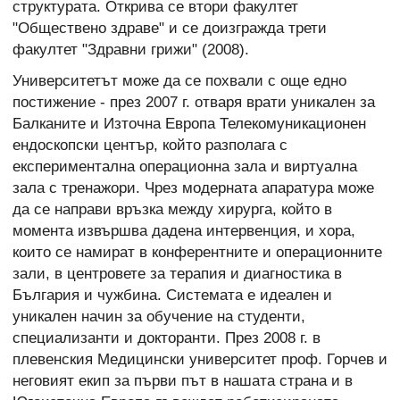
структурата. Открива се втори факултет
"Обществено здраве" и се доизгражда трети
факултет "Здравни грижи" (2008).
Университетът може да се похвали с още едно
постижение - през 2007 г. отваря врати уникален за
Балканите и Източна Европа Телекомуникационен
ендоскопски център, който разполага с
експериментална операционна зала и виртуална
зала с тренажори. Чрез модерната апаратура може
да се направи връзка между хирурга, който в
момента извършва дадена интервенция, и хора,
които се намират в конферентните и операционните
зали, в центровете за терапия и диагностика в
България и чужбина. Системата е идеален и
уникален начин за обучение на студенти,
специализанти и докторанти. През 2008 г. в
плевенския Медицински университет проф. Горчев и
неговият екип за първи път в нашата страна и в