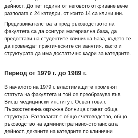
дейност. До пет години от неговото откриване вече
разполага с 24 катедри, от които 14 са клинични.
Предизвикателствата пред ръководството на
факултета са да осигури материална база, да
предостави на студентите клинична база, където те
да провеждат практическите си занятия, както и
структурата да има достатъчно кадри за катедрите.
Период от 1979 г. до 1989 г.
В началото на 1979 г. властимащите променят
статута на факултета и той се преобразува във
Висш медицински институт. Освен това с
Първостепенна окръжна болница стават обща
структура. Разполагат с общо счетоводство, общо
ръководство на административно-стопанската
дейност, деканите на катедрите по клинични