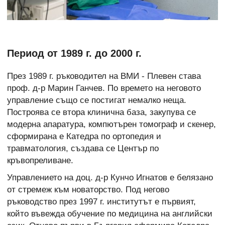
Период от 1989 г. до 2000 г.
През 1989 г. ръководител на ВМИ - Плевен става
проф. д-р Марин Ганчев. По времето на неговото
управление също се постигат немалко неща.
Построява се втора клинична база, закупува се
модерна апаратура, компютърен томограф и скенер,
сформирана е Катедра по ортопедия и
травматология, създава се Център по
кръвопреливане.
Управлението на доц. д-р Кунчо Игнатов е белязано
от стремеж към новаторство. Под негово
ръководство през 1997 г. институтът е първият,
който въвежда обучение по медицина на английски