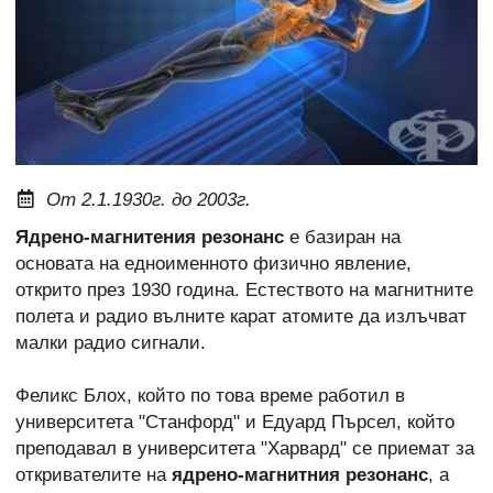
От 2.1.1930г. до 2003г.
Ядрено-магнитения резонанс
е базиран на
основата на едноименното физично явление,
открито през 1930 година. Естеството на магнитните
полета и радио вълните карат атомите да излъчват
малки радио сигнали.
Феликс Блох, който по това време работил в
университета "Станфорд" и Едуард Пърсел, който
преподавал в университета "Харвард" се приемат за
откривателите на
ядрено-магнитния резонанс
, а