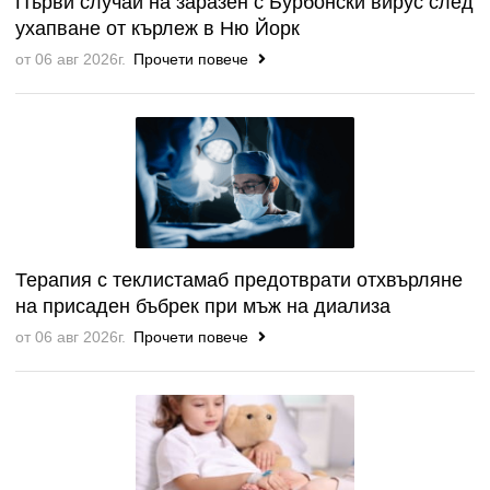
Първи случай на заразен с Бурбонски вирус след
ухапване от кърлеж в Ню Йорк
от 06 авг 2026г.
Прочети повече
Терапия с теклистамаб предотврати отхвърляне
на присаден бъбрек при мъж на диализа
от 06 авг 2026г.
Прочети повече