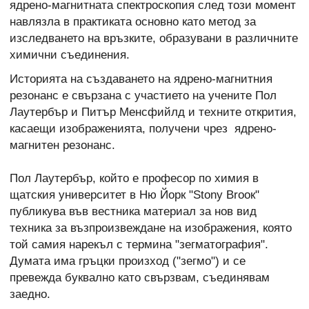
ядрено-магнитната спектроскопия след този момент
навлязла в практиката основно като метод за
изследването на връзките, образувани в различните
химични съединения.
Историята на създаването на ядрено-магнитния
резонанс е свързана с участието на учените Пол
Лаутербър и Питър Менсфийлд и техните открития,
касаещи изображенията, получени чрез ядрено-
магнитен резонанс.
Пол Лаутербър, който е професор по химия в
щатския университет в Ню Йорк "Stony Brooк"
публикува във вестника материал за нов вид
техника за възпроизвеждане на изображения, която
той самия нарекъл с термина "зегматография".
Думата има гръцки произход ("зегмо") и се
превежда буквално като свързвам, съединявам
заедно.