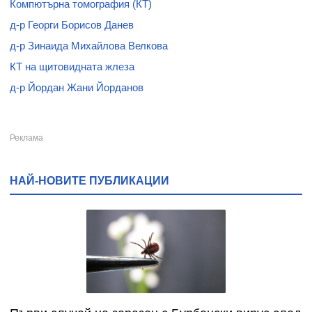
Компютърна томография (КТ)
д-р Георги Борисов Данев
д-р Зинаида Михайлова Велкова
КТ на щитовидната жлеза
д-р Йордан Жани Йорданов
НАЙ-НОВИТЕ ПУБЛИКАЦИИ