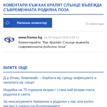
КОМЕНТАРИ КЪМ КАК КРАЛЯТ СЛЪНЦЕ ВЪВЕЖДА
СЪВРЕМЕННАТА РОДИЛНА ПОЗА
Напиши коментар
0 коментара
www.framar.bg
на 09 August 2026 в 09:12
Коментирайте
"Как Кралят Слънце въвежда
съвременната родилна поза"
ВИЖТЕ ОЩЕ
Д-р Игнац Земелвайс – борбата му срещу инфекциите и
нелепата му смърт
Индийка на 75-годишна възраст стана най-възрастната
родилка в света
За неосигурените бременни и родилки у нас или колко
висока е цената на безразличието