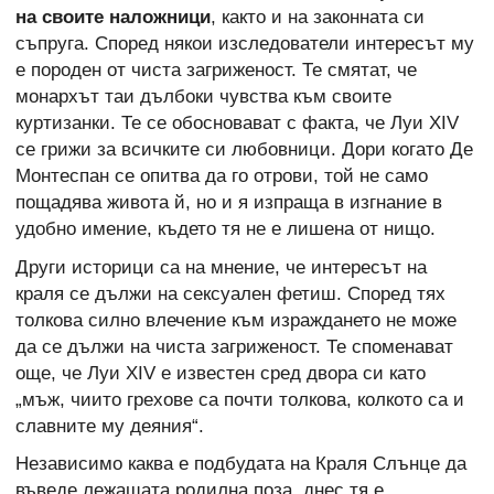
на своите наложници
, както и на законната си
съпруга. Според някои изследователи интересът му
е породен от чиста загриженост. Те смятат, че
монархът таи дълбоки чувства към своите
куртизанки. Те се обосновават с факта, че Луи XIV
се грижи за всичките си любовници. Дори когато Де
Монтеспан се опитва да го отрови, той не само
пощадява живота й, но и я изпраща в изгнание в
удобно имение, където тя не е лишена от нищо.
Други историци са на мнение, че интересът на
краля се дължи на сексуален фетиш. Според тях
толкова силно влечение към израждането не може
да се дължи на чиста загриженост. Те споменават
още, че Луи XIV е известен сред двора си като
„мъж, чиито грехове са почти толкова, колкото са и
славните му деяния“.
Независимо каква е подбудата на Краля Слънце да
въведе лежащата родилна поза, днес тя е