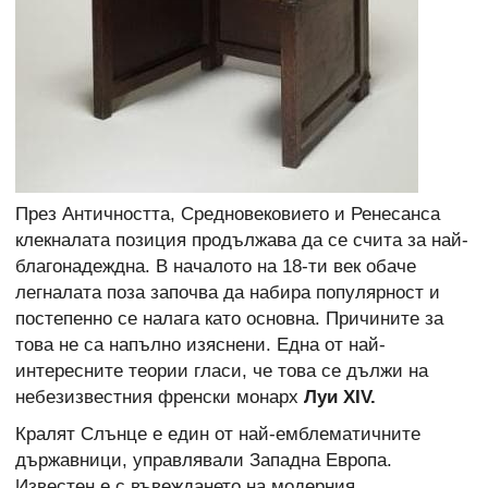
През Античността, Средновековието и Ренесанса
клекналата позиция продължава да се счита за най-
благонадеждна. В началото на 18-ти век обаче
легналата поза започва да набира популярност и
постепенно се налага като основна. Причините за
това не са напълно изяснени. Една от най-
интересните теории гласи, че това се дължи на
небезизвестния френски монарх
Луи
XIV.
Кралят Слънце е един от най-емблематичните
държавници, управлявали Западна Европа.
Известен е с въвеждането на модерния