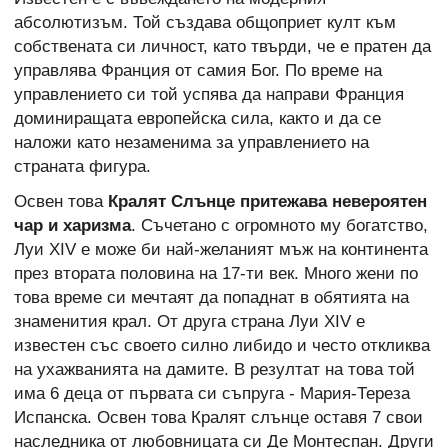
абсолютизъм. Той създава общоприет култ към
собствената си личност, като твърди, че е пратен да
управлява Франция от самия Бог. По време на
управлението си той успява да направи Франция
доминиращата европейска сила, както и да се
наложи като незаменима за управлението на
страната фигура.
Освен това
Кралят Слънце притежава невероятен
чар и харизма
. Съчетано с огромното му богатство,
Луи XIV e може би най-желаният мъж на континента
през втората половина на 17-ти век. Много жени по
това време си мечтаят да попаднат в обятията на
знаменития крал. От друга страна Луи XIV е
известен със своето силно либидо и често откликва
на ухажванията на дамите. В резултат на това той
има 6 деца от първата си съпруга - Мария-Тереза
Испанска. Освен това Кралят слънце оставя 7 свои
наследника от любовницата си Де Монтеспан. Други