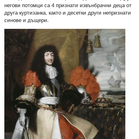
негови потомци са 4 признати извънбрачни деца от
друга куртизанка, както и десетки други непризнати
синове и дъщери.