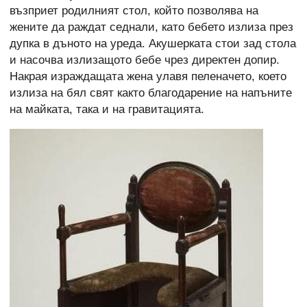
възприет родилният стол, който позволява на
жените да раждат седнали, като бебето излиза през
дупка в дъното на уреда. Акушерката стои зад стола
и насочва излизащото бебе чрез директен допир.
Накрая израждащата жена улавя пеленачето, което
излиза на бял свят както благодарение на напъните
на майката, така и на гравитацията.