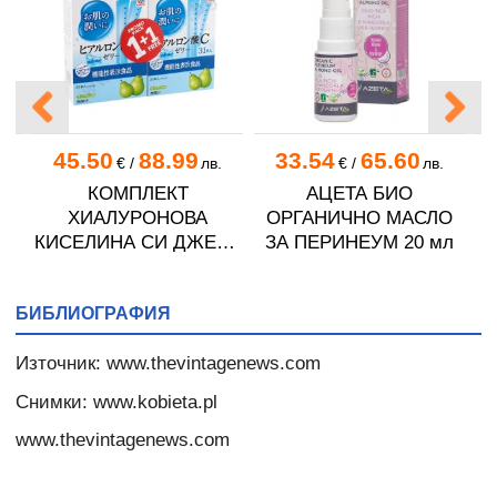
45.50
88.99
33.54
65.60
€
/
лв.
€
/
лв.
ЧЕ
КОМПЛЕКТ
АЦЕТА БИО
20
ХИАЛУРОНОВА
ОРГАНИЧНО МАСЛО
КИСЕЛИНА СИ ДЖЕЛИ
ЗА ПЕРИНЕУМ 20 мл
желирани стика 2 кутии
* 31
БИБЛИОГРАФИЯ
Източник: www.thevintagenews.com
Снимки: www.kobieta.pl
www.thevintagenews.com