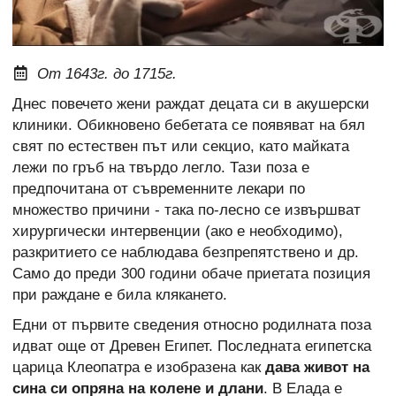
От 1643г. до 1715г.
Днес повечето жени раждат децата си в акушерски
клиники. Обикновено бебетата се появяват на бял
свят по естествен път или секцио, като майката
лежи по гръб на твърдо легло. Тази поза е
предпочитана от съвременните лекари по
множество причини - така по-лесно се извършват
хирургически интервенции (ако е необходимо),
разкритието се наблюдава безпрепятствено и др.
Само до преди 300 години обаче приетата позиция
при раждане е била клякането.
Едни от първите сведения относно родилната поза
идват още от Древен Египет. Последната египетска
царица Клеопатра е изобразена как
дава живот на
сина си опряна на колене и длани
. В Елада е