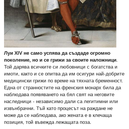
Луи
XIV не само успява да създаде огромно
поколение, но и се грижи за своите наложници
.
Той дарява всичките си любовници с богатства и
имоти, както и се опитва да им осигури най-добрите
медицински грижи по време на тяхната бременност.
Една от странностите на френския монарх била да
наблюдава появяването на бял свят на неговите
наследници - независимо дали са легитимни или
извънбрачни. Тъй като процесът на раждане не
може да се наблюдава, ако жената е в клечаща
позиция, той въвежда лежащата поза.