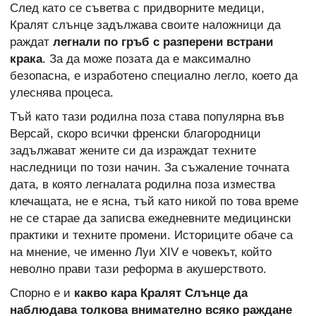
След като се съветва с придворните медици,
Кралят слънце задължава своите наложници да
раждат
легнали по гръб с разперени встрани
крака
. За да може позата да е максимално
безопасна, е изработено специално легло, което да
улеснява процеса.
Тъй като тази родилна поза става популярна във
Версай, скоро всички френски благородници
задължават жените си да израждат техните
наследници по този начин. За съжаление точната
дата, в която легналата родилна поза измества
клечащата, не е ясна, тъй като никой по това време
не се старае да записва ежедневните медицински
практики и техните промени. Историците обаче са
на мнение, че именно Луи XIV е човекът, който
неволно прави тази реформа в акушерството.
Спорно е и
какво кара Кралят Слънце да
наблюдава толкова внимателно всяко раждане