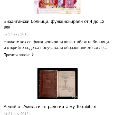
Византийски болници, функционирали от 4 до 12
век
от 27 яну 2016г.
Научете как са функционирали византийските болници
и открийте къде са получавали образованието си ле...
Прочети повече
Аеций от Амида и тетралогията му Tetrabibloi
от 21 яну 2019г.