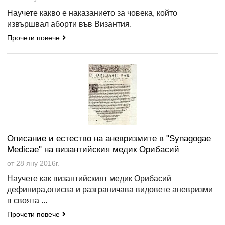
Научете какво е наказанието за човека, който
извършвал аборти във Византия.
Прочети повече
Описание и естество на аневризмите в "Synagogae
Medicae" на византийския медик Орибасий
от 28 яну 2016г.
Научете как византийският медик Орибасий
дефинира,описва и разграничава видовете аневризми
в своята ...
Прочети повече