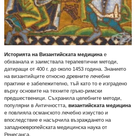
Историята на Византийската медицина
е
обхванала и заимствала терапевтични методи,
датиращи от 400 г. до около 1453 година. Знанието
на византийците относно древните лечебни
практики е забележително, тъй като то е изградено
върху основите на техните гръко-римски
предшественици. Съхранила целебните методи,
популярни в Античността,
византийската медицина
е повлияла османското лечебно изкуство и
впоследствие е насърчила възраждането на
западноевропейската медицинска наука от
Ренесанса.