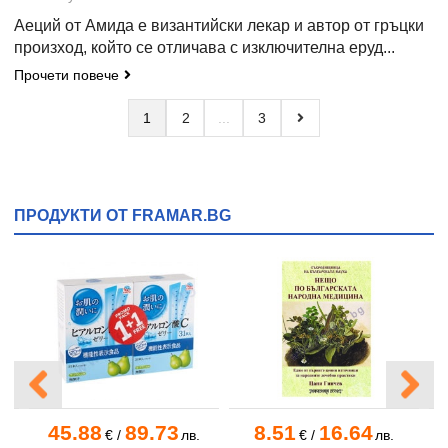
Аеций от Амида е византийски лекар и автор от гръцки
произход, който се отличава с изключителна еруд...
Прочети повече
1
2
3
ПРОДУКТИ ОТ FRAMAR.BG
45.88
89.73
8.51
16.64
.
€
/
лв.
€
/
лв.