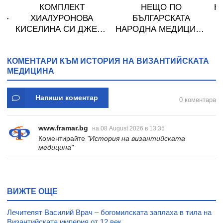
КОМПЛЕКТ
НЕЩО ПО
Н
 -
ХИАЛУРОНОВА
БЪЛГАРСКАТА
Д
Р
КИСЕЛИНА СИ ДЖЕЛИ
НАРОДНА МЕДИЦИНА
А
желирани стика 2 кутии
- ЦАНИ ГИНЧЕВ -
С
* 31
ШАМБАЛА
КОМЕНТАРИ КЪМ ИСТОРИЯ НА ВИЗАНТИЙСКАТА
МЕДИЦИНА
Напиши коментар
0 коментара
www.framar.bg
на 08 August 2026 в 13:35
Коментирайте
"История на византийската
медицина"
ВИЖТЕ ОЩЕ
Лечителят Василий Врач – богомилската заплаха в тила на
Византийската империя от 12 век