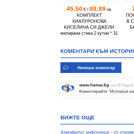
34.10
66.69
45.50
88.99
€
/
лв.
€
/
лв.
ЧАНТА ЗА ВАКСИНИ EB-
КОМПЛЕКТ
ПО
04.002
ХИАЛУРОНОВА
В 
КИСЕЛИНА СИ ДЖЕЛИ
Б
желирани стика 2 кутии * 31
КОМЕНТАРИ КЪМ ИСТОРИ
Напиши коментар
www.framar.bg
на 08 August
Коментирайте
"История на
ВИЖТЕ ОЩЕ
Хемофилус инфлуенце – от открива