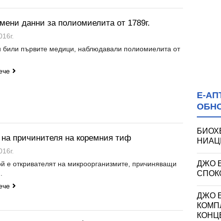
мени данни за полиомиелита от 1789г.
016г.
и били първите медици, наблюдавали полиомиелита от
ече
Е-АП
ОБН
БИОХ
 на причинителя на коремния тиф
НИАЦИ
016г.
ДЖО 
ой е откривателят на микроорганизмите, причиняващи
СПОКО
.
ече
ДЖО Е
КОМП
КОНЦ