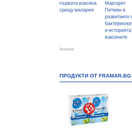
първата ваксина
Маргарет
срещу малария
Питман в
развитието 
бактериоло
и историята
ваксините
ПРОДУКТИ ОТ FRAMAR.BG