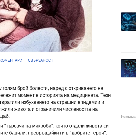
КОМЕНТАРИ
СВЪРЗАНОСТ
 голям брой болести, наред с откриването на
бележит момент в историята на медицината. Тези
вратили избухването на страшни епидемии и
лжили живота и ограничили числеността на
щаб.
и "търсачи на микроби", които отдали живота си
ите бацили, превръщайки ги в "добрите герои".