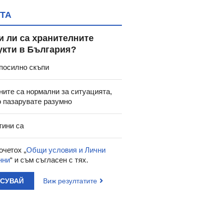
ТА
и ли са хранителните
укти в България?
посилно скъпи
ните са нормални за ситуацията,
о пазарувате разумно
тини са
очетох „
Общи условия и Лични
нни
“ и съм съгласен с тях.
АСУВАЙ
Виж резултатите