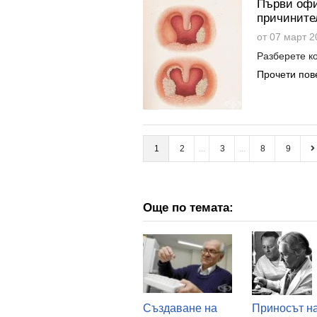
Първи офи
причинител
от 07 март 2
Разберете ко
Прочети пов
1
2
3
8
9
Още по темата:
Създаване на
Приносът н