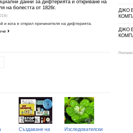
циални данни за дифтерията и откриване на
я на болестта от 1826г.
ДЖО Е
016г.
КОМП
й и кога е открил причинителя на дифтерията.
ДЖО Е
ече
КОМП
а
Създаване на
Изследователски