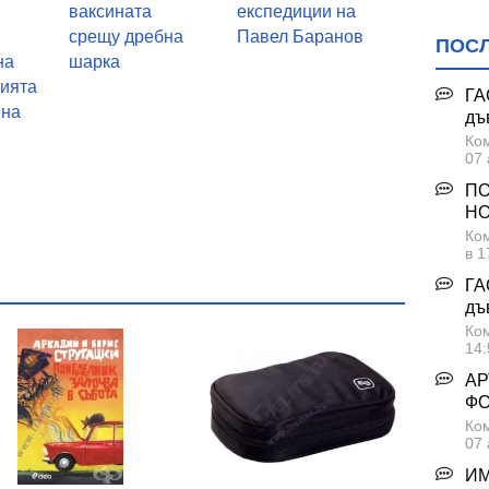
ваксината
експедиции на
срещу дребна
Павел Баранов
ПОС
на
шарка
гията
ГА
 на
дъ
Ком
07 
ПО
НО
Ком
в 1
ГА
дъ
Ком
14:
Безплатна
АР
Ф
Ком
07 
ИМ