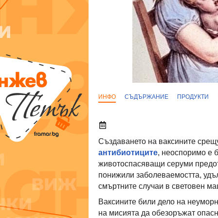
ИНФО
СЪДЪРЖАНИЕ
ПРОДУКТИ
Създаването на ваксините срещу
антибиотиците
, неоспоримо е 
животоспасяващи серуми предот
понижили заболеваемостта, удъ
смъртните случаи в световен ма
Ваксините били дело на неуморн
на мисията да обезоръжат опасн