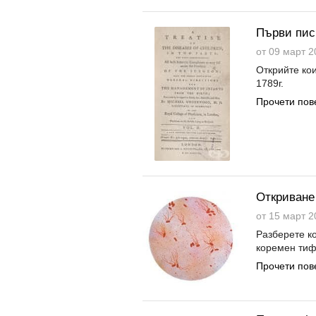
Първи пис
от 09 март 2
Открийте ко
1789г.
Прочети пов
Откриване
от 15 март 2
Разберете к
коремен тиф
Прочети пов