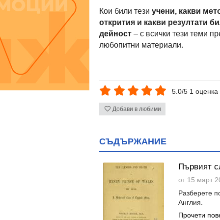
Кои били тези
учени, какви мет
открития и какви резултати б
дейност
– с всички тези теми п
любопитни материали.
5.0/5 1 оценка
Добави в любими
СЪДЪРЖАНИЕ
Първият с
от 15 март 2
Разберете п
Англия.
Прочети пов