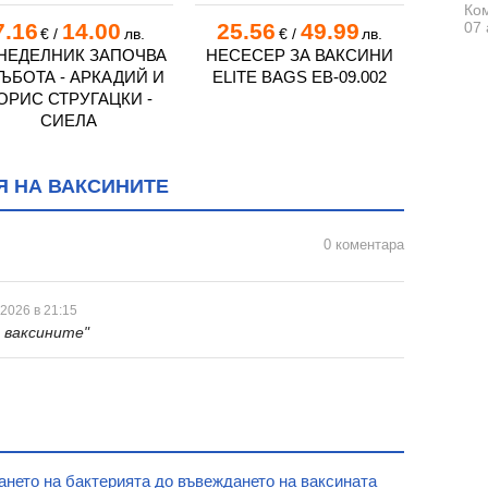
Ком
07 
7.16
14.00
25.56
49.99
116.
€
/
лв.
€
/
лв.
НЕДЕЛНИК ЗАПОЧВА
НЕСЕСЕР ЗА ВАКСИНИ
НОС
СЪБОТА - АРКАДИЙ И
ELITE BAGS EB-09.002
GIMA 
ОРИС СТРУГАЦКИ -
СИЕЛА
Я НА ВАКСИНИТЕ
0 коментара
 2026 в 21:15
 ваксините"
нето на бактерията до въвеждането на ваксината