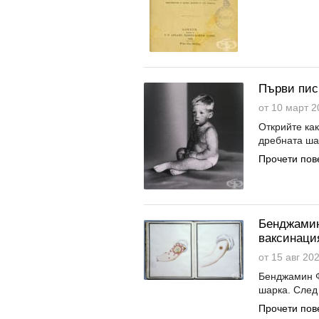
Първи пис
от 10 март 2
Открийте ка
дребната шар
Прочети пов
Бенджамин
ваксинаци
от 15 авг 202
Бенджамин Ф
шарка. След 
Прочети пов