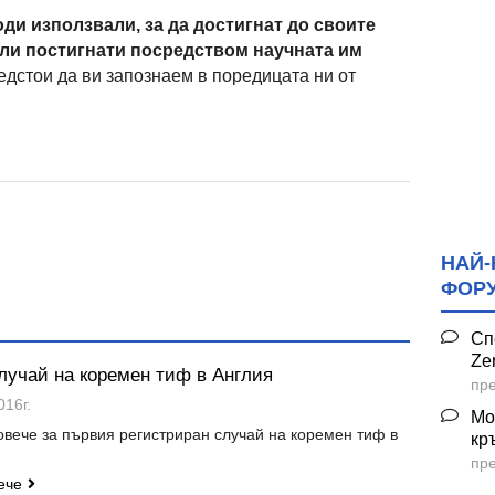
оди използвали, за да достигнат до своите
или постигнати посредством научната им
редстои да ви запознаем в поредицата ни от
НАЙ-
ФОР
Сп
Ze
лучай на коремен тиф в Англия
пре
016г.
Мо
овече за първия регистриран случай на коремен тиф в
кр
пре
ече