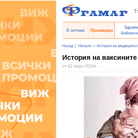
Здрав
Е-аптека
Промоции
библиот
|
Назад
Начало
История на медицинат
История на ваксините
от 02 март 2016г.