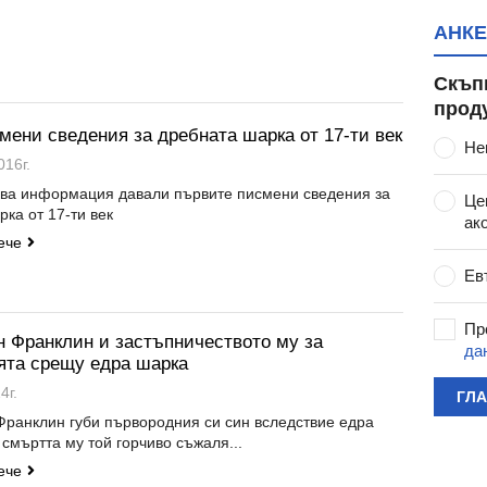
АНКЕ
Скъп
прод
мени сведения за дребната шарка от 17-ти век
Не
016г.
ква информация давали първите писмени сведения за
Це
ка от 17-ти век
ак
ече
Ев
Пр
 Франклин и застъпничеството му за
да
ята срещу едра шарка
4г.
ГЛ
ранклин губи първородния си син вследствие едра
смъртта му той горчиво съжаля...
ече