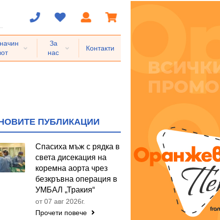
 начин
За
Контакти
вот
нас
НОВИТЕ ПУБЛИКАЦИИ
Спасиха мъж с рядка в
света дисекация на
коремна аорта чрез
безкръвна операция в
УМБАЛ „Тракия“
от 07 авг 2026г.
Прочети повече