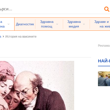
на
Здравна
Здравна
Здраве и
Диагностик
ека
помощ
медия
на жи
а
История на ваксините
НАЙ-